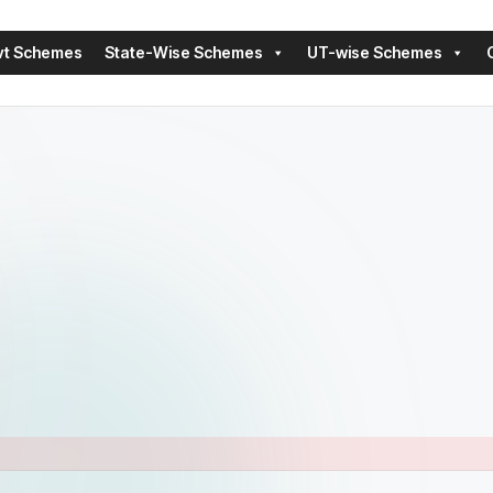
vt Schemes
State-Wise Schemes
UT-wise Schemes