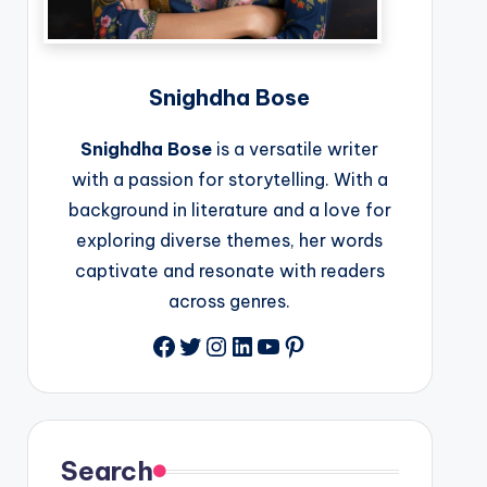
Snighdha Bose
Snighdha Bose
is a versatile writer
with a passion for storytelling. With a
background in literature and a love for
exploring diverse themes, her words
captivate and resonate with readers
across genres.
Facebook
Twitter
Instagram
LinkedIn
YouTube
Pinterest
Search