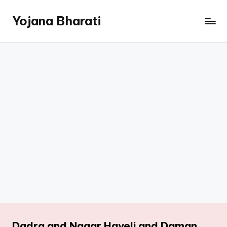
Yojana Bharati
Skip
to
content
Dadra and Nagar Haveli and Daman