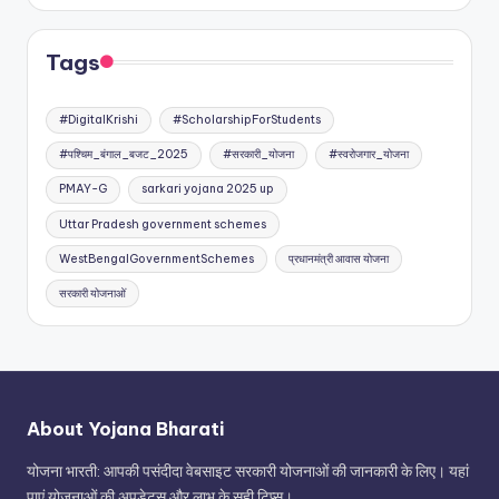
Tags
#DigitalKrishi
#ScholarshipForStudents
#पश्चिम_बंगाल_बजट_2025
#सरकारी_योजना
#स्वरोजगार_योजना
PMAY-G
sarkari yojana 2025 up
Uttar Pradesh government schemes
WestBengalGovernmentSchemes
प्रधानमंत्री आवास योजना
सरकारी योजनाओं
About Yojana Bharati
योजना भारती: आपकी पसंदीदा वेबसाइट सरकारी योजनाओं की जानकारी के लिए। यहां
पाएं योजनाओं की अपडेट्स और लाभ के सही टिप्स।