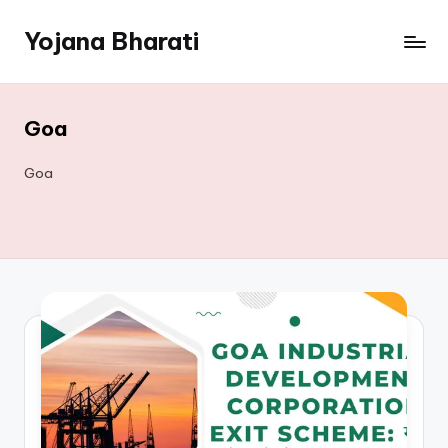
Yojana Bharati
Skip
to
content
Goa
Goa