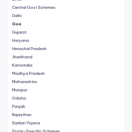
Central Govt Schemes
Delhi
Goa
Gujarat
Haryana
Himachal Pradesh
Jharkhand
Karnataka
Madhya Pradesh
Maharashtra
Manipur
Odisha
Punjab
Rajasthan
Sarkari Yojana
State-Specific Schemes