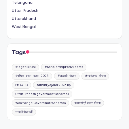
Telangana
Uttar Pradesh
Uttarakhand
West Bengal
Tags
#DigitalKrishi
#ScholarshipForStudents
#पश्चिम_बंगाल_बजट_2025
#सरकारी_योजना
#स्वरोजगार_योजना
PMAY-G
sarkari yojana 2025 up
Uttar Pradesh government schemes
WestBengalGovernmentSchemes
प्रधानमंत्री आवास योजना
सरकारी योजनाओं