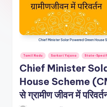
Chief Minister Solar Powered Green House Sche
Posted
Tamil Nadu
Sarkari Yojana
State-Speci
in
Chief Minister So
House Scheme (CM
से ग्रामीण जीवन में परिवर्त