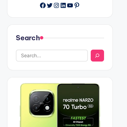
Facebook
Twitter
Instagram
LinkedIn
YouTube
Pinterest
Search